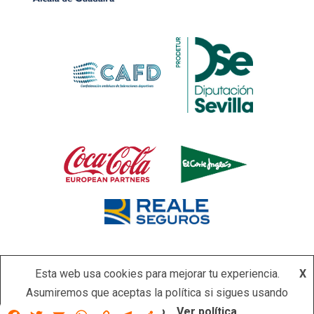
Esta web usa cookies para mejorar tu experiencia.
X
Asumiremos que aceptas la política si sigues usando
Copyright © Todos los derechos reservados.
|
Newsever
por
este sitio.
Acepto
Ver política
Facebook
Twitter
Email
WhatsApp
Copy
Telegram
Compartir
AF themes.