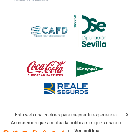
Esta web usa cookies para mejorar tu experiencia.
X
Asumiremos que aceptas la política si sigues usando
Copyright © Todos los derechos reservados.
|
Newsever
por
este sitio.
Acepto
Ver política
Facebook
Twitter
Email
WhatsApp
Copy
Telegram
Compartir
AF themes.