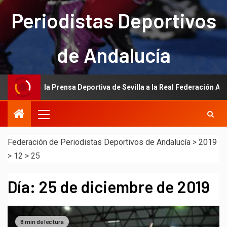
Periodistas Deportivos
de Andalucía
ción de la Prensa Deportiva de Sevilla a la Real Federación Andaluza 
Federación de Periodistas Deportivos de Andalucía
>
2019
>
12
>
25
Día:
25 de diciembre de 2019
8 min de lectura