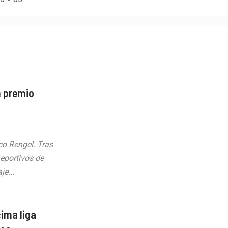
n premio
o Rengel. Tras
Deportivos de
e...
ima liga