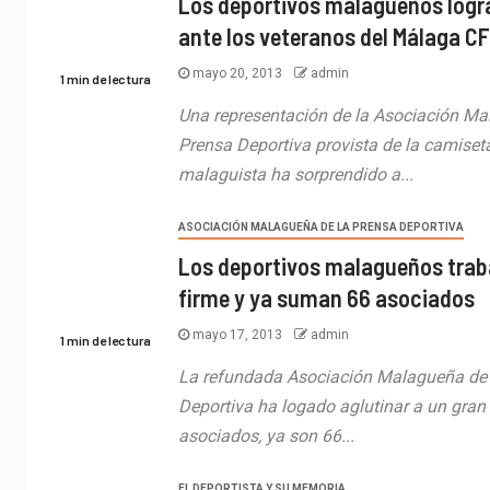
Los deportivos malagueños logr
ante los veteranos del Málaga CF
mayo 20, 2013
admin
1 min de lectura
Una representación de la Asociación Ma
Prensa Deportiva provista de la camiset
malaguista ha sorprendido a...
ASOCIACIÓN MALAGUEÑA DE LA PRENSA DEPORTIVA
Los deportivos malagueños trab
firme y ya suman 66 asociados
mayo 17, 2013
admin
1 min de lectura
La refundada Asociación Malagueña de 
Deportiva ha logado aglutinar a un gra
asociados, ya son 66...
EL DEPORTISTA Y SU MEMORIA