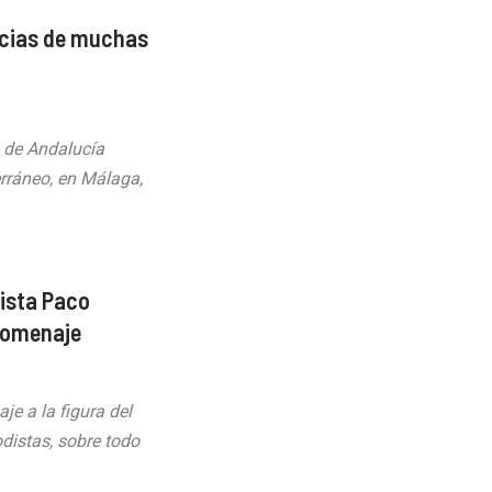
ncias de muchas
 de Andalucía
erráneo, en Málaga,
dista Paco
 homenaje
e a la figura del
distas, sobre todo