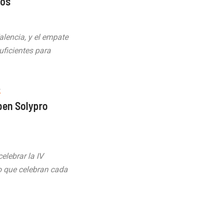
gos
alencia, y el empate
ficientes para
A
pen Solypro
elebrar la IV
o que celebran cada