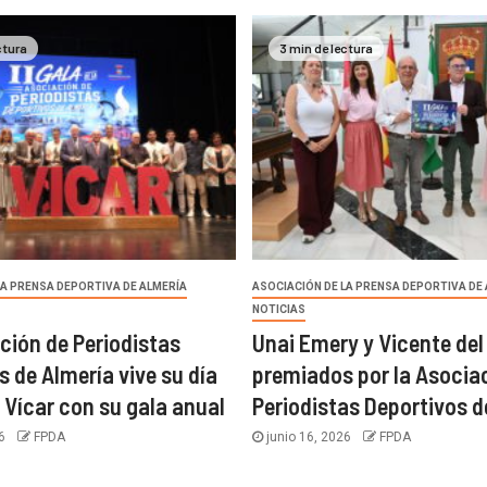
ctura
3 min de lectura
LA PRENSA DEPORTIVA DE ALMERÍA
ASOCIACIÓN DE LA PRENSA DEPORTIVA DE
NOTICIAS
ción de Periodistas
Unai Emery y Vicente del
s de Almería vive su día
premiados por la Asocia
 Vícar con su gala anual
Periodistas Deportivos d
26
FPDA
junio 16, 2026
FPDA