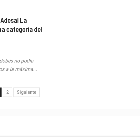
 Adesal La
a categoría del
rdobés no podía
s a la máxima...
2
Siguiente