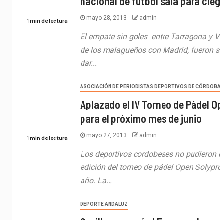
nacional de fútbol sala para cie
mayo 28, 2013
admin
1 min de lectura
El empate sin goles entre Tarragona y V
de los malagueños con Madrid, fueron su
dar...
ASOCIACIÓN DE PERIODISTAS DEPORTIVOS DE CÓRDOB
Aplazado el IV Torneo de Pádel O
para el próximo mes de junio
mayo 27, 2013
admin
1 min de lectura
Los deportivos cordobeses no pudieron c
edición del torneo de pádel Open Solypr
año. La...
DEPORTE ANDALUZ