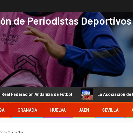
ón de Periodistas Deportivos
ederación Andaluza de Fútbol
La Asociación de Periodista
BA
GRANADA
HUELVA
JAÉN
SEVILLA
13
>
05
>
16